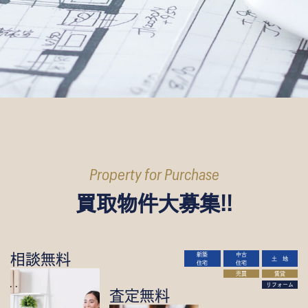
Property for Purchase
買取物件大募集!!
相談無料
新築
中古
土 地
住宅
住宅
売買
賃貸
リフォーム
査定無料