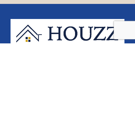
電話番号
お問い合わせ
来場予約
〒290-0055 市原市五井東1-17-3
0436-26-5310
Tel:
0436-26-5315
Fax:
9:00~18:00
営業時間
定休日/水曜日
定休日
TOP
HOUZZについて
オープンハウス情報