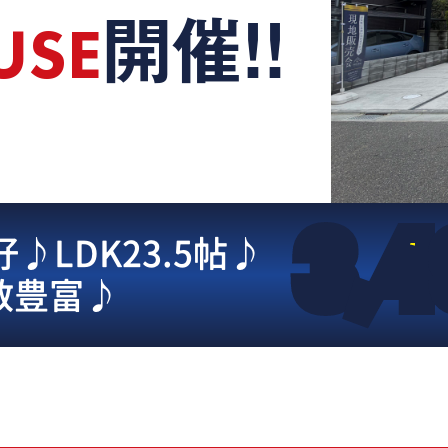
USE
開催!!
3,
LDK23.5帖♪
数豊富♪