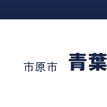
青
市原市